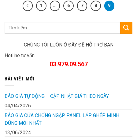
1
…
6
7
8
9
CHÚNG TÔI LUÔN Ở ĐÂY ĐỂ HỖ TRỢ BẠN
Hotline tư vấn
03.979.09.567
BÀI VIẾT MỚI
BÁO GIÁ TỰ ĐỘNG – CẬP NHẬT GIÁ THEO NGÀY
04/04/2026
BÁO GIÁ CỬA CHỐNG NGẬP PANEL LẮP GHÉP MINH
DŨNG MỚI NHẤT
13/06/2024