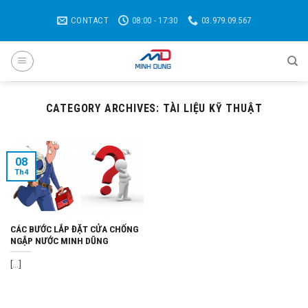
Skip
CONTACT
08:00 - 17:30
03.979.09.567
to
content
CATEGORY ARCHIVES:
TÀI LIỆU KỸ THUẬT
08
Th4
CÁC BƯỚC LẮP ĐẶT CỬA CHỐNG
NGẬP NƯỚC MINH DŨNG
[...]