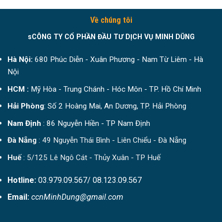
Về chúng tôi
sCÔNG TY CỔ PHẦN ĐẦU TƯ DỊCH VỤ MINH DŨNG
Hà Nội:
680 Phúc Diễn - Xuân Phương - Nam Từ Liêm - Hà
Nội
HCM :
Mỹ Hòa - Trung Chánh - Hóc Môn - TP. Hồ Chí Minh
Hải Phòng
: Số 2 Hoàng Mai, An Dương, TP. Hải Phòng
Nam Định
: 86 Nguyễn Hiền - TP Nam Định
Đà Nẵng
: 49 Nguyễn Thái Bình - Liên Chiểu - Đà Nẵng
Huế
: 5/125 Lê Ngô Cát - Thủy Xuân - TP Huế
Hotline:
03.979.09.567/ 08.123.09.567
Email:
ccnMinhDung@gmail.com