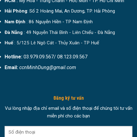
HCM :
Mỹ Hòa - Trung Chánh - Hóc Môn - TP. Hồ Chí Minh
Hải Phòng
: Số 2 Hoàng Mai, An Dương, TP. Hải Phòng
Nam Định
: 86 Nguyễn Hiền - TP Nam Định
Đà Nẵng
: 49 Nguyễn Thái Bình - Liên Chiểu - Đà Nẵng
Huế
: 5/125 Lê Ngô Cát - Thủy Xuân - TP Huế
Hotline:
03.979.09.567/ 08.123.09.567
Email:
ccnMinhDung@gmail.com
Đăng ký tư vấn
Vui lòng nhập địa chỉ email và số điện thoại để chúng tôi tư vấn
miễn phí cho các bạn