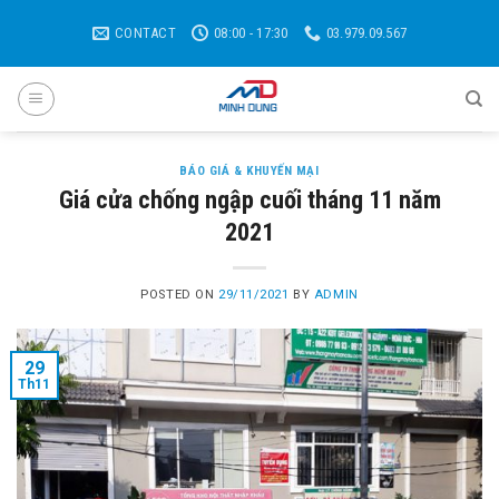
Skip
CONTACT
08:00 - 17:30
03.979.09.567
to
content
BÁO GIÁ & KHUYẾN MẠI
Giá cửa chống ngập cuối tháng 11 năm
2021
POSTED ON
29/11/2021
BY
ADMIN
29
Th11