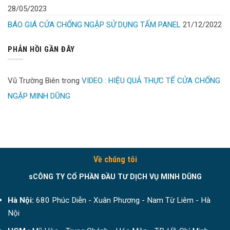
28/05/2023
BÁO GIÁ CỬA CHỐNG NGẬP SỬ DỤNG TẤM PANEL
21/12/2022
PHẢN HỒI GẦN ĐÂY
Vũ Trường Biên
trong
VIDEO : HIỆU QUẢ THỰC TẾ CỬA CHỐNG
NGẬP MINH DŨNG
Về chúng tôi
sCÔNG TY CỔ PHẦN ĐẦU TƯ DỊCH VỤ MINH DŨNG
Hà Nội:
680 Phúc Diễn - Xuân Phương - Nam Từ Liêm - Hà
Nội