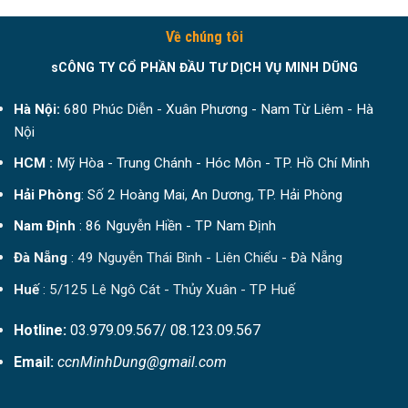
Về chúng tôi
sCÔNG TY CỔ PHẦN ĐẦU TƯ DỊCH VỤ MINH DŨNG
Hà Nội:
680 Phúc Diễn - Xuân Phương - Nam Từ Liêm - Hà
Nội
HCM :
Mỹ Hòa - Trung Chánh - Hóc Môn - TP. Hồ Chí Minh
Hải Phòng
: Số 2 Hoàng Mai, An Dương, TP. Hải Phòng
Nam Định
: 86 Nguyễn Hiền - TP Nam Định
Đà Nẵng
: 49 Nguyễn Thái Bình - Liên Chiểu - Đà Nẵng
Huế
: 5/125 Lê Ngô Cát - Thủy Xuân - TP Huế
Hotline:
03.979.09.567/ 08.123.09.567
Email:
ccnMinhDung@gmail.com