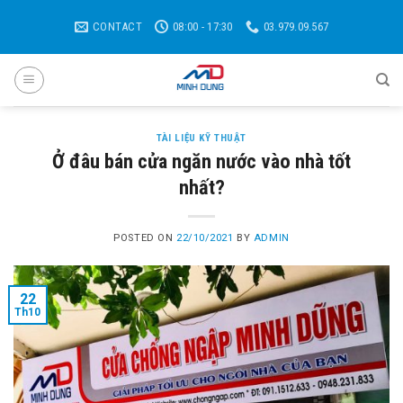
Skip
CONTACT
08:00 - 17:30
03.979.09.567
to
content
TÀI LIỆU KỸ THUẬT
Ở đâu bán cửa ngăn nước vào nhà tốt
nhất?
POSTED ON
22/10/2021
BY
ADMIN
22
Th10