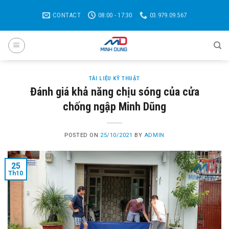
Skip
CONTACT
08:00 - 17:30
03.979.09.567
to
content
TÀI LIỆU KỸ THUẬT
Đánh giá khả năng chịu sóng của cửa
chống ngập Minh Dũng
POSTED ON
25/10/2021
BY
ADMIN
25
Th10