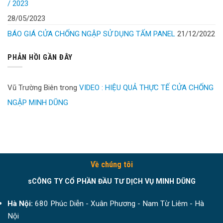
/ 2023
28/05/2023
BÁO GIÁ CỬA CHỐNG NGẬP SỬ DỤNG TẤM PANEL
21/12/2022
PHẢN HỒI GẦN ĐÂY
Vũ Trường Biên
trong
VIDEO : HIỆU QUẢ THỰC TẾ CỬA CHỐNG
NGẬP MINH DŨNG
Về chúng tôi
sCÔNG TY CỔ PHẦN ĐẦU TƯ DỊCH VỤ MINH DŨNG
Hà Nội:
680 Phúc Diễn - Xuân Phương - Nam Từ Liêm - Hà
Nội