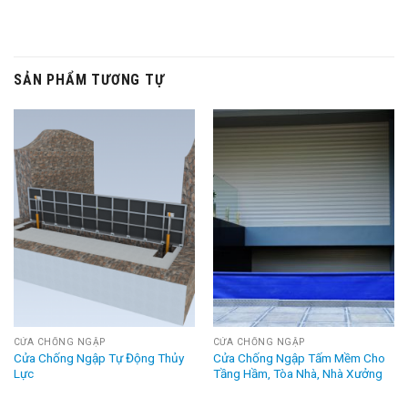
SẢN PHẨM TƯƠNG TỰ
CỬA CHỐNG NGẬP
CỬA CHỐNG NGẬP
Cửa Chống Ngập Tự Động Thủy
Cửa Chống Ngập Tấm Mềm Cho
Lực
Tầng Hầm, Tòa Nhà, Nhà Xưởng