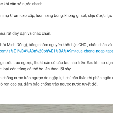
oặc khi cần xả nước nhanh.
m mạ Crom cao cấp, luôn sáng bóng, không gỉ sét, chịu được lực
u, rất dầy dặn và chắc chắn.
g bởi Minh Dũng), bằng nhôm nguyên khối tiện CNC , chắc chắn và
p.com/s%E1%BA%A3n%20ph%E1%BA%A9m/cua-chong-ngap-tapar
 nước trào ngược, thoát sàn có cấu tạo như trên. Sau khi sử dụ
loại côn trùng có thể bò lên theo lối này .
ần chống nước
trào ngược do ngập lụt,
chỉ cần tháo rời phần ngăn 
 ron cao su, đảm bảo chống trào ngược nước tuyết đối.