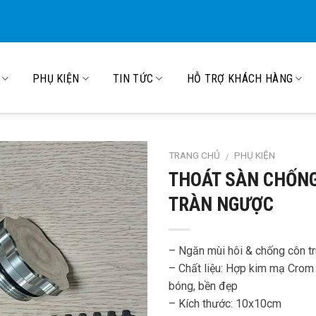
PHỤ KIỆN
TIN TỨC
HỖ TRỢ KHÁCH HÀNG
TRANG CHỦ
PHỤ KIỆN
/
THOÁT SÀN CHỐN
TRÀN NGƯỢC
– Ngăn mùi hôi & chống côn tr
– Chất liệu: Hợp kim mạ Crom
bóng, bền đẹp
– Kích thước: 10x10cm